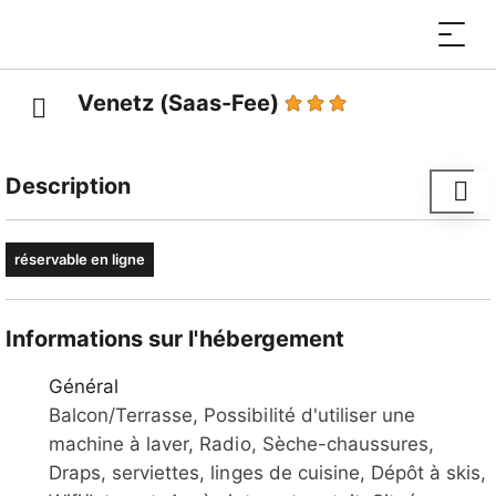
Venetz (Saas-Fee)
Description
La maison Venetz se trouve près de la forêt avec
réservable en ligne
unde belle vue sur les montagnes et les glaciers.
Informations sur l'hébergement
Général
Balcon/Terrasse, Possibilité d'utiliser une
machine à laver, Radio, Sèche-chaussures,
Draps, serviettes, linges de cuisine, Dépôt à skis,