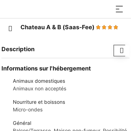
Chateau A & B (Saas-Fee)
Description
Maison jolie avec appartements avec 4
ou 5
.
Informations sur l'hébergement
Whirlpool n'est pas en opération en été
Animaux domestiques
Animaux non acceptés
Nourriture et boissons
Micro-ondes
Général
Balcon/Terrasse, Maison non-fumeur, Possibilité